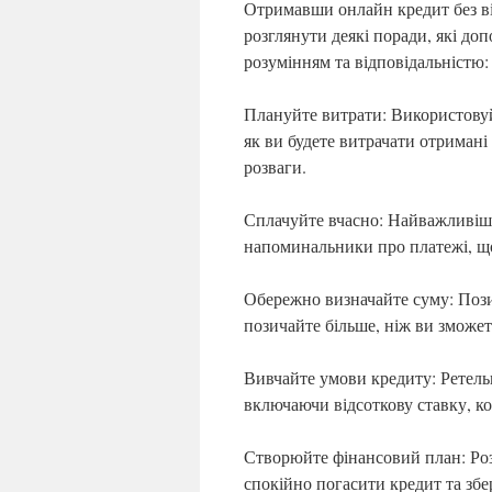
Отримавши онлайн кредит без в
розглянути деякі поради, які д
розумінням та відповідальністю:
Плануйте витрати: Використовуй
як ви будете витрачати отриман
розваги.
Сплачуйте вчасно: Найважливіш
напоминальники про платежі, щ
Обережно визначайте суму: Пози
позичайте більше, ніж ви зможе
Вивчайте умови кредиту: Ретельн
включаючи відсоткову ставку, ком
Створюйте фінансовий план: Роз
спокійно погасити кредит та збе