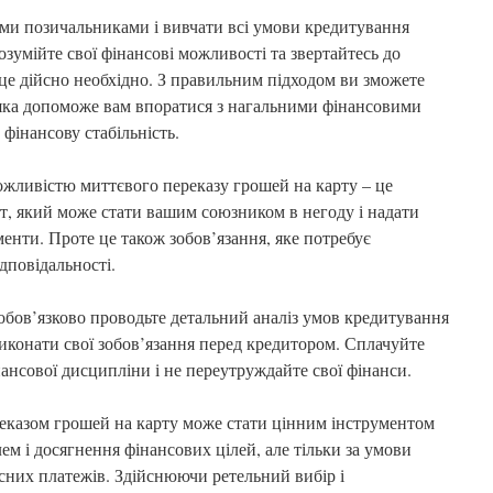
ими позичальниками і вивчати всі умови кредитування
озумійте свої фінансові можливості та звертайтесь до
це дійсно необхідно. З правильним підходом ви зможете
яка допоможе вам впоратися з нагальними фінансовими
 фінансову стабільність.
ожливістю миттєвого переказу грошей на карту – це
, який може стати вашим союзником в негоду і надати
енти. Проте це також зобов’язання, яке потребує
дповідальності.
обов’язково проводьте детальний аналіз умов кредитування
виконати свої зобов’язання перед кредитором. Сплачуйте
ансової дисципліни і не переутруждайте свої фінанси.
реказом грошей на карту може стати цінним інструментом
м і досягнення фінансових цілей, але тільки за умови
асних платежів. Здійснюючи ретельний вибір і