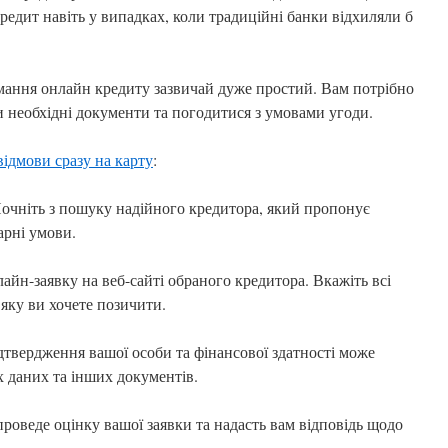
редит навіть у випадках, коли традиційні банки відхиляли б
мання онлайн кредиту зазвичай дуже простий. Вам потрібно
и необхідні документи та погодитися з умовами угоди.
відмови сразу на карту
:
Почніть з пошуку надійного кредитора, який пропонує
арні умови.
лайн-заявку на веб-сайті обраного кредитора. Вкажіть всі
 яку ви хочете позичити.
дтвердження вашої особи та фінансової здатності може
 даних та інших документів.
роведе оцінку вашої заявки та надасть вам відповідь щодо