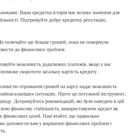
ьниками: Ваша кредитна історія має велике значення для
більності. Підтримуйте добру кредитну репутацію,
Не позичайте ще більше грошей, поки не повернули
звести до фінансових проблем.
товуйте можливість додаткових платежів, якщо у вас
допоможе скоротити загальну вартість кредиту.
жливістю отримання грошей на карту надає можливість
найнагальніших ситуаціях. Проте це потужний інструмент,
дходу. Дотримуйтесь рекомендацій, які були наведені в цій
и свою фінансову стабільність, використовуючи кредит як
х фінансових цілей. Пам’ятайте, що правильно
же допомогти вам у вирішенні фінансових проблем і
ть.