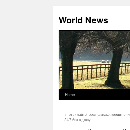
World News
Home
Skip
to
←
отримайте гроші швидко: кредит онл
content
24/7 без відказу