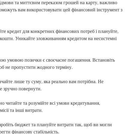
ідмови та миттєвим переказом грошей на карту, важливо
опоможуть вам використовувати цей фінансовий інструмент з
те кредит для конкретних фінансових потреб і плануйте,
і кошти. Уникайте зловживанням кредитом на несистемні
ою умовою позички є своєчасне погашення. Встановіть
об не пропустити жодного терміну.
чайте лише ту суму, яка реально вам потрібна. Не
те зручно повернути.
о читайте та розумійте всі умови кредитування,
ісії та інші витрати.
робіть бюджет та плануйте витрати так, щоб ви могли
регти фінансову стабільність.