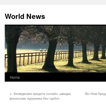
World News
Skip
Home
to
←
Безвідмовні кредити онлайн: швидка
Всі Нові Кре
content
фінансова підтримка без турбот