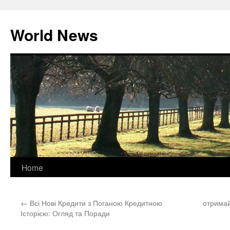
World News
Skip
Home
to
←
Всі Нові Кредити з Поганою Кредитною
отримай
content
Історією: Огляд та Поради